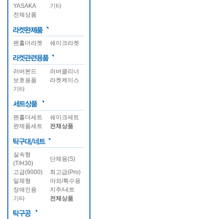
YASAKA
기타
전체상품
펜홀더라켓
쉐이크라켓
러버본드
러버클리너
보호용품
라켓케이스
기타
펜홀더세트
쉐이크세트
완제품세트
전체상품
실속형
단체용(S)
(T/H30)
고급(9000)
최고급(Pro)
일체형
야외/특수용
장애인용
지주/네트
기타
전체상품