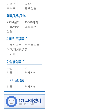
연습구
시합구
특수구
전체상품
XIOM상의
XIOM하의
타올/양말
스포츠백
신발
스코어보드
탁구로보트
탁구/경기장용품
악세사리
목판
러버
의류
악세사리
의류
악세사리