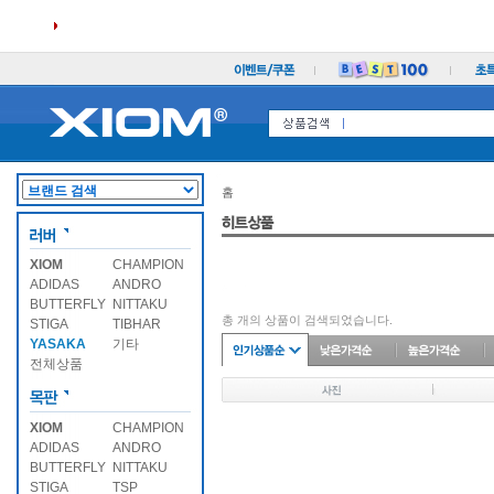
홈
XIOM
CHAMPION
ADIDAS
ANDRO
BUTTERFLY
NITTAKU
총
개의 상품이 검색되었습니다.
STIGA
TIBHAR
YASAKA
기타
전체상품
XIOM
CHAMPION
ADIDAS
ANDRO
BUTTERFLY
NITTAKU
STIGA
TSP