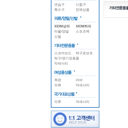
연습구
시합구
특수구
전체상품
XIOM상의
XIOM하의
타올/양말
스포츠백
신발
스코어보드
탁구로보트
탁구/경기장용품
악세사리
목판
러버
의류
악세사리
의류
악세사리