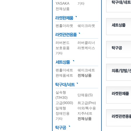
YASAKA
기타
전체상품
펜홀더라켓
쉐이크라켓
러버본드
러버클리너
보호용품
라켓케이스
기타
펜홀더세트
쉐이크세트
완제품세트
전체상품
실속형
단체용(S)
(T/H30)
고급(9000)
최고급(Pro)
일체형
야외/특수용
장애인용
지주/네트
기타
전체상품