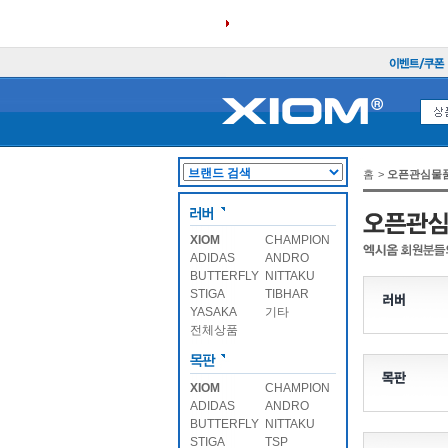
홈
>
오픈관심물
XIOM
CHAMPION
ADIDAS
ANDRO
BUTTERFLY
NITTAKU
STIGA
TIBHAR
YASAKA
기타
전체상품
XIOM
CHAMPION
ADIDAS
ANDRO
BUTTERFLY
NITTAKU
STIGA
TSP