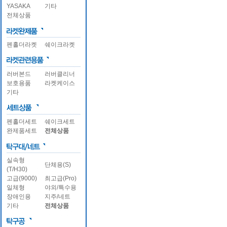
YASAKA
기타
전체상품
펜홀더라켓
쉐이크라켓
러버본드
러버클리너
보호용품
라켓케이스
기타
펜홀더세트
쉐이크세트
완제품세트
전체상품
실속형
단체용(S)
(T/H30)
고급(9000)
최고급(Pro)
일체형
야외/특수용
장애인용
지주/네트
기타
전체상품