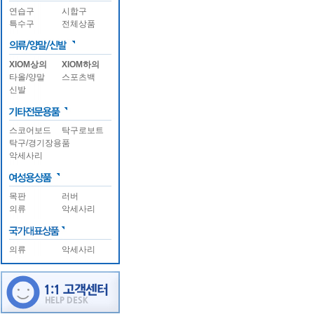
연습구
시합구
특수구
전체상품
XIOM상의
XIOM하의
타올/양말
스포츠백
신발
스코어보드
탁구로보트
탁구/경기장용품
악세사리
목판
러버
의류
악세사리
의류
악세사리